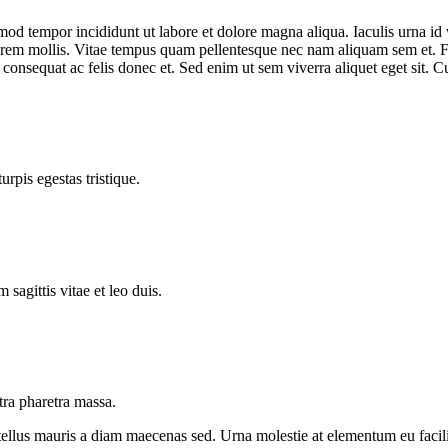
smod tempor incididunt ut labore et dolore magna aliqua. Iaculis urna id
 lorem mollis. Vitae tempus quam pellentesque nec nam aliquam sem et. F
consequat ac felis donec et. Sed enim ut sem viverra aliquet eget sit. Cu
pis egestas tristique.
agittis vitae et leo duis.
tra pharetra massa.
tellus mauris a diam maecenas sed. Urna molestie at elementum eu facili