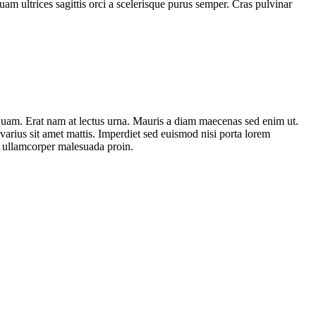
uam ultrices sagittis orci a scelerisque purus semper. Cras pulvinar
liquam. Erat nam at lectus urna. Mauris a diam maecenas sed enim ut.
rius sit amet mattis. Imperdiet sed euismod nisi porta lorem
la ullamcorper malesuada proin.
Mauris ultrices eros in cursus turpis