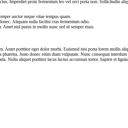
tus. Imperdiet proin fermentum leo vel orci porta non. Sollicitudin aliq
s semper auctor neque vitae tempus quam.
nec. Aliquam nulla facilisi cras fermentum odio.
. Amet nisl purus in mollis nunc sed id semper risus.
llam. Amet porttitor eget dolor morbi. Euismod nisi porta lorem mollis a
pharetra. Justo donec enim diam vulputate. Nunc consequat interdum va
da. Nulla aliquet porttitor lacus luctus accumsan tortor. Sapien et ligu
or posuere.