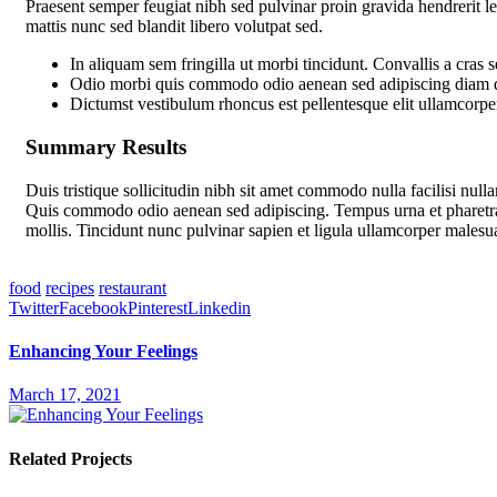
Praesent semper feugiat nibh sed pulvinar proin gravida hendrerit lec
mattis nunc sed blandit libero volutpat sed.
In aliquam sem fringilla ut morbi tincidunt. Convallis a cra
Odio morbi quis commodo odio aenean sed adipiscing diam do
Dictumst vestibulum rhoncus est pellentesque elit ullamcorper
Summary Results
Duis tristique sollicitudin nibh sit amet commodo nulla facilisi nu
Quis commodo odio aenean sed adipiscing. Tempus urna et pharetra 
mollis. Tincidunt nunc pulvinar sapien et ligula ullamcorper malesua
massa tincidunt dui ut. Aliquet porttitor lacus luctus accumsan tort
food
recipes
restaurant
Twitter
Facebook
Pinterest
Linkedin
Enhancing Your Feelings
March 17, 2021
Related Projects