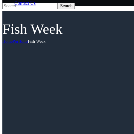
Contact Us
Fish Week
Home
Portfolio
Fish Week