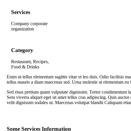
Services
Company corporate
organization
Category
Restaurant, Recipes,
Food & Drinks
E
nim ut tellus elementum sagittis vitae et leo duis. Odio facilisis m
tellus mauris a diam maecenas sed. Urna molestie at elementum eu fa
Sed risus pretium quam vulputate dignissim. Tortor condimentum lacin
Sem viverra aliquet eget sit amet tellus cras adipiscing. Quis auctor 
velit dignissim sodales ut. Maecenas volutpat blandit Caliquam eti
Some Services Information